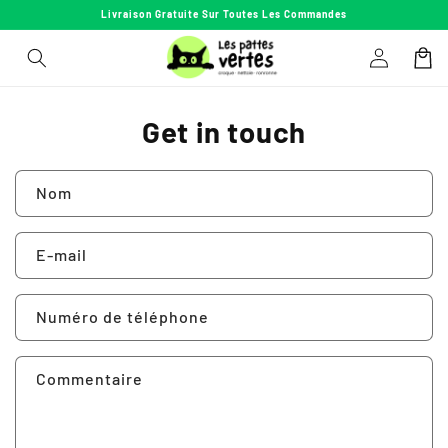
et
Livraison Gratuite Sur Toutes Les Commandes
passer
au
Connexion
Panier
contenu
Get in touch
Nom
E-mail
Numéro de téléphone
Commentaire